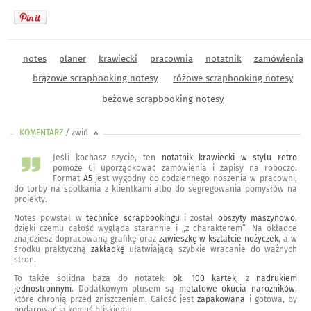
notes
planer
krawiecki
pracownia
notatnik
zamówienia
brązowe scrapbooking notesy
różowe scrapbooking notesy
beżowe scrapbooking notesy
KOMENTARZ
/ zwiń
<
Jeśli kochasz szycie, ten
notatnik krawiecki w stylu retro
pomoże Ci uporządkować zamówienia i zapisy na roboczo.
Format
A5
jest wygodny do codziennego noszenia w pracowni,
do torby na spotkania z klientkami albo do segregowania pomysłów na
projekty.
Notes powstał w
technice scrapbookingu
i został
obszyty maszynowo
,
dzięki czemu całość wygląda starannie i „z charakterem”. Na okładce
znajdziesz dopracowaną grafikę oraz
zawieszkę w kształcie nożyczek
, a w
środku praktyczną
zakładkę
ułatwiającą szybkie wracanie do ważnych
stron.
To także solidna baza do notatek:
ok. 100 kartek
, z
nadrukiem
jednostronnym
. Dodatkowym plusem są
metalowe okucia narożników
,
które chronią przed zniszczeniem. Całość jest
zapakowana
i gotowa, by
podarować ją komuś bliskiemu.