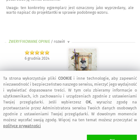
Uwaga: ten konkretny egzemplarz jest oznaczony jako wyprzedany, ale
warto napisać do projektantki w sprawie podobnego wzoru.
ZWERYFIKOWANE OPINIE
/ rozwiń
>
6 grudnia 2024
Ta strona wykorzystuje pliki
COOKIE
i inne technologie, aby zapewnić
Alicja
:
Pięknie wykonany notatnik, zapakowany idealnie na prezent.
niezawodność i bezpieczeństwo naszego serwisu, mierzyć jego wydajność
Bardzo szybka wysyłka, świetnie zabezpieczona przed uszkodzeniami.
i wyświetlać dopasowane treści. W tym celu zbieramy informacje o
Gratuluję talentu i pozdrawiam serdecznie.
użytkownikach, ich zachowaniu i urządzeniach zgodnie z ustawieniami
Twojej przeglądarki. Jeśli wybierzesz
OK
, wyrazisz zgodę na
przetwarzanie przez Administratora serwisu Twoich danych osobowych
zgodnie z ustawieniami Twojej przeglądarki. W dowolnym momencie
4 lutego 2024
możesz wycofać swoją zgodę. Więcej na ten temat możesz przeczytać w
polityce prywatności