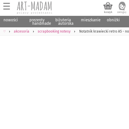
☰
nowości
prezenty
biżuteria
mieszkanie
obniżki
handmade
autorska
♡
akcesoria
scrapbooking notesy
Notatnik krawiecki retro A5 - n