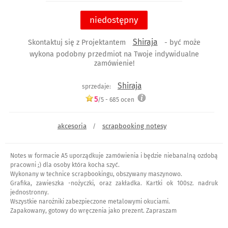
niedostępny
Shiraja
Skontaktuj się z Projektantem
- być może
wykona podobny przedmiot na Twoje indywidualne
zamówienie!
Shiraja
sprzedaje:
5
/5 -
685
ocen
akcesoria
scrapbooking notesy
/
Notes w formacie A5 uporządkuje zamówienia i będzie niebanalną ozdobą
pracowni ;) dla osoby która kocha szyć.
Wykonany w technice scrapbookingu, obszywany maszynowo.
Grafika, zawieszka -nożyczki, oraz zakładka. Kartki ok 100sz. nadruk
jednostronny.
Wszystkie narożniki zabezpieczone metalowymi okuciami.
Zapakowany, gotowy do wręczenia jako prezent. Zapraszam