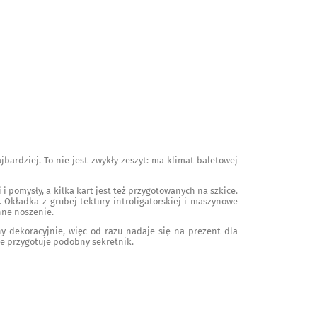
jbardziej. To nie jest zwykły zeszyt: ma klimat baletowej
 i pomysły, a kilka kart jest też przygotowanych na szkice.
Okładka z grubej tektury introligatorskiej i maszynowe
nne noszenie.
y dekoracyjnie, więc od razu nadaje się na prezent dla
oże przygotuje podobny sekretnik.