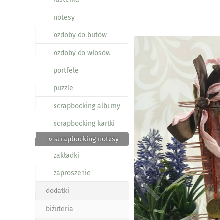
notesy
ozdoby do butów
ozdoby do włosów
portfele
puzzle
scrapbooking albumy
scrapbooking kartki
» scrapbooking notesy
zakładki
zaproszenie
dodatki
biżuteria