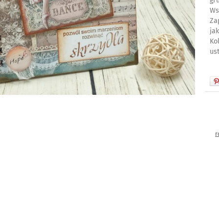
gr
Ws
Za
ja
Ko
us
r