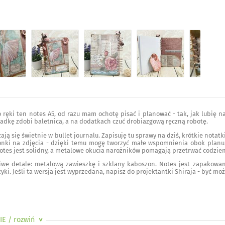
 ręki ten notes A5, od razu mam ochotę pisać i planować - tak, jak lubię na
kładkę zdobi baletnica, a na dodatkach czuć drobiazgową ręczną robotę.
ją się świetnie w bullet journalu. Zapisuję tu sprawy na dziś, krótkie notatki
onki na zdjęcia - dzięki temu mogę tworzyć małe wspomnienia obok planu. 
notes jest solidny, a metalowe okucia narożników pomagają przetrwać codzie
liwe detale: metalową zawieszkę i szklany kaboszon. Notes jest zapakowan
zyki. Jeśli ta wersja jest wyprzedana, napisz do projektantki Shiraja - być m
IE
/ rozwiń
>