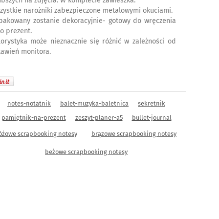
ubszych na zdjęcia. W komplecie zawieszka.
zystkie narożniki zabezpieczone metalowymi okuciami.
pakowany zostanie dekoracyjnie- gotowy do wręczenia
ko prezent.
lorystyka może nieznacznie się różnić w zależności od
tawień monitora.
notes-notatnik
balet-muzyka-baletnica
sekretnik
pamiętnik-na-prezent
zeszyt-planer-a5
bullet-journal
óżowe scrapbooking notesy
brązowe scrapbooking notesy
beżowe scrapbooking notesy