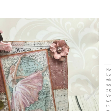
No
by
wie
Wy
z 
Ur
sz
(n