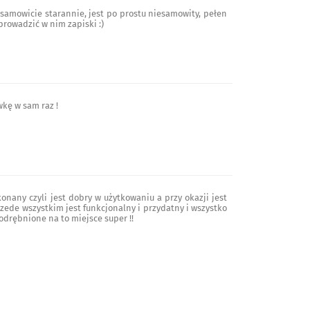
samowicie starannie, jest po prostu niesamowity, pełen
 prowadzić w nim zapiski :)
kę w sam raz !
onany czyli jest dobry w użytkowaniu a przy okazji jest
de wszystkim jest funkcjonalny i przydatny i wszystko
odrębnione na to miejsce super !!