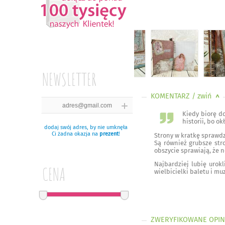
NEWSLETTER
KOMENTARZ
/ zwiń
<
Kiedy biorę do
historii, bo o
dodaj swój adres, by nie umknęła
Ci żadna okazja na
prezent
!
Strony w kratkę sprawdza
Są również grubsze str
obszycie sprawiają, że 
Najbardziej lubię urok
CENA
wielbicielki baletu i mu
ZWERYFIKOWANE OPIN