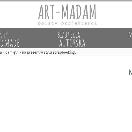
nty
biżuteria
m
dmade
autorska
a - pamiętnik na prezent w stylu scrapbookingu
N