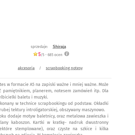
Shiraja
sprzedaje:
5
/5 -
685
ocen
akcesoria
scrapbooking notesy
/
tes w formacie A5 na zapiski ważne i mniej ważne. Może
ć pamiętnikiem, planerem, notesem zamówień itp. Dla
lbicielki baletu i muzyki.
konany w technice scrapbookingu od podstaw. Okładki
grubej tektury introligatorskiej, obszywany maszynowo.
oku dodaje motyw baletnicy, oraz metalowa zawieszka i
klany kaboszon. Kartki w kratkę- nadruk dwustronny
iektóre stemplowane), oraz czyste na szkice i kilka