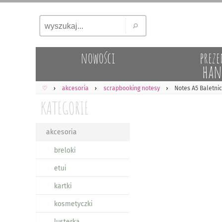
nowości
preze
han
♡
akcesoria
scrapbooking notesy
Notes A5 Baletnic
KATEGORIE
akcesoria
breloki
etui
kartki
kosmetyczki
lusterka