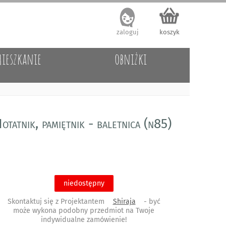
zaloguj
koszyk
ieszkanie
obniżki
otatnik, pamiętnik - baletnica (n85)
niedostępny
Skontaktuj się z Projektantem
Shiraja
- być
może wykona podobny przedmiot na Twoje
indywidualne zamówienie!