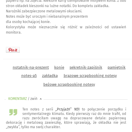
papieru np. na zdjecia. Niektóre karty stemplowane motywem konia. Z obu
stron okładek kieszonki na luźne notatki. Do kompletu zakładka.
Narożniki zabezpieczone metalowymi okuciami.
Notes może być uroczym i niebanalnym prezentem
dla osoby kochającej konie.
Kolorystyka może nieznacznie się różnić w zależności od ustawień
monitora.
notatnik-na-prezent
konie
sekretnik-zapiśnik
pamiętnik
notes-a5
zakładka
brązowe scrapbooking notesy
beżowe scrapbooking notesy
KOMENTARZ
/ zwiń
<
Ten notes z serii
„Przyjaźń” N51
to połączenie porządku i
sentymentalnego klimatu. Kiedy pierwszy raz do mnie trafił, od
razu zwróciłam uwagę na dopracowane detale: papierową
dekorację i metalową zawieszkę, które sprawiają, że okładka nie jest
„zwykła”, tylko ma swój charakter.