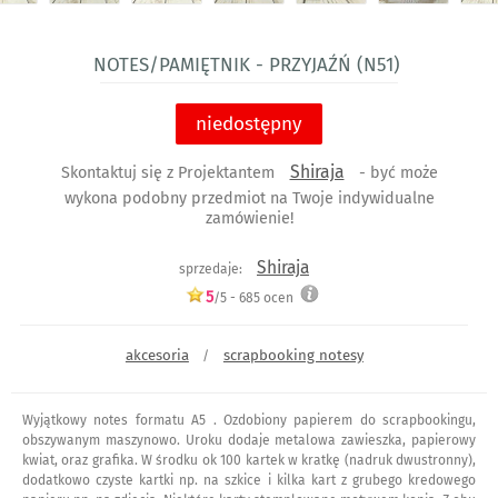
Notes/pamiętnik - przyjaźń (n51)
niedostępny
Shiraja
Skontaktuj się z Projektantem
- być może
wykona podobny przedmiot na Twoje indywidualne
zamówienie!
Shiraja
sprzedaje:
5
/5 -
685
ocen
akcesoria
scrapbooking notesy
/
Wyjątkowy notes formatu A5 . Ozdobiony papierem do scrapbookingu,
obszywanym maszynowo. Uroku dodaje metalowa zawieszka, papierowy
kwiat, oraz grafika. W środku ok 100 kartek w kratkę (nadruk dwustronny),
dodatkowo czyste kartki np. na szkice i kilka kart z grubego kredowego