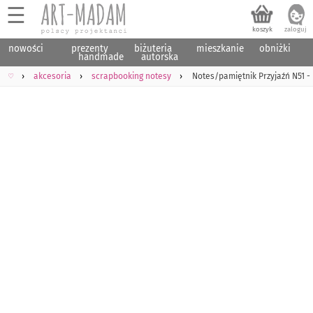
☰
nowości
prezenty
biżuteria
mieszkanie
obniżki
handmade
autorska
♡
akcesoria
scrapbooking notesy
Notes/pamiętnik Przyjaźń N51 - 