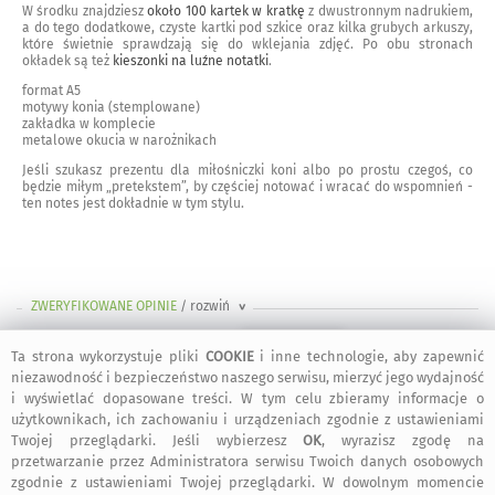
W środku znajdziesz
około 100 kartek w kratkę
z dwustronnym nadrukiem,
a do tego dodatkowe, czyste kartki pod szkice oraz kilka grubych arkuszy,
które świetnie sprawdzają się do wklejania zdjęć. Po obu stronach
okładek są też
kieszonki na luźne notatki
.
format A5
motywy konia (stemplowane)
zakładka w komplecie
metalowe okucia w narożnikach
Jeśli szukasz prezentu dla miłośniczki koni albo po prostu czegoś, co
będzie miłym „pretekstem”, by częściej notować i wracać do wspomnień -
ten notes jest dokładnie w tym stylu.
ZWERYFIKOWANE OPINIE
/ rozwiń
>
Ta strona wykorzystuje pliki
COOKIE
i inne technologie, aby zapewnić
7 maja 2024
niezawodność i bezpieczeństwo naszego serwisu, mierzyć jego wydajność
i wyświetlać dopasowane treści. W tym celu zbieramy informacje o
użytkownikach, ich zachowaniu i urządzeniach zgodnie z ustawieniami
Twojej przeglądarki. Jeśli wybierzesz
OK
, wyrazisz zgodę na
Magdalena
:
wnuczka bardzo zadowolona - bardzo ładny
przetwarzanie przez Administratora serwisu Twoich danych osobowych
zgodnie z ustawieniami Twojej przeglądarki. W dowolnym momencie