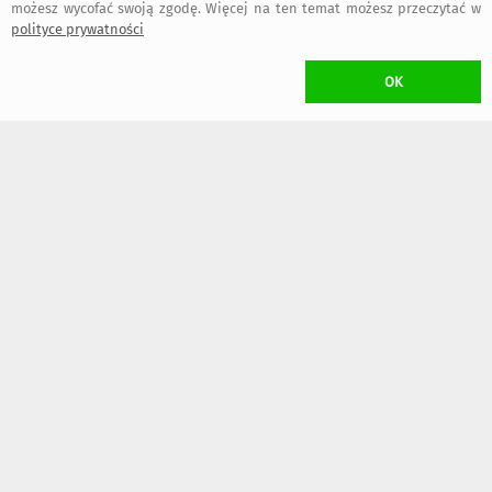
możesz wycofać swoją zgodę. Więcej na ten temat możesz przeczytać w
polityce prywatności
13 lipca 2023
OK
Agnieszka
:
Piękne wykonanie. Polecam!
5 stycznia 2023
Domi
:
Przepiękny starannie wykonany zeszyt. Uwielbiam takie prace
które są ręcznie i starannie wykonane jestem bardzo zadowolona
a zarazem notatnik nie dość że ma pikne grube kartki to piękna z niego
ozdoba
bezpieczne
regulamin
dołącz do nas
informacje